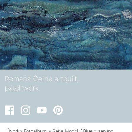
Romana Černá artquilt,
patchwork
Úvod
»
Fotoalbum
»
Série Modrá / Blue
»
sen.jpg