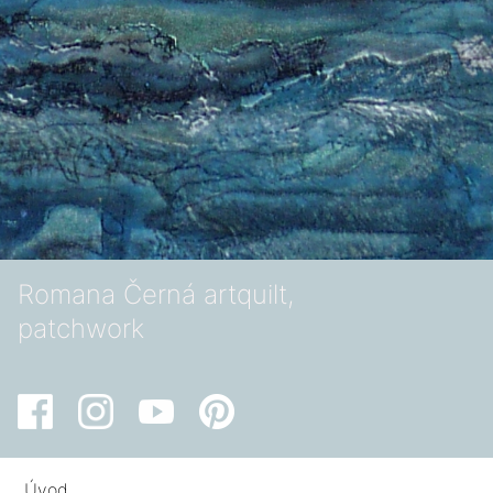
Romana Černá artquilt,
patchwork
Úvod