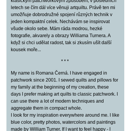
klasickým patchworkovým způsobem, v posledních
letech se čím dál více věnuji artquiltu. Právě ten mi
umožňuje dobrodružné spojení různých technik v
jeden kompaktní celek. Nechávám se inspirovat
všude okolo sebe. Mám ráda modrou, hezké
fotografie, akvarely a obrazy Williama Turnera. A
když si chci udělat radost, tak si zkusím ušít další
kousek moře...
* * *
My name is Romana Černá. I have engaged in
patchwork since 2001. I sewed quilts and pillows for
my family at the beginning of my creation, these
days I prefer making art quilts to classic patchwork. I
can use there a lot of modern techniques and
aggregate them in compact whole.
I look for my inspiration everywhere around me. I like
blue color, pretty photos, watercolors and paintings
made by William Turner. If I want to feel happy - I