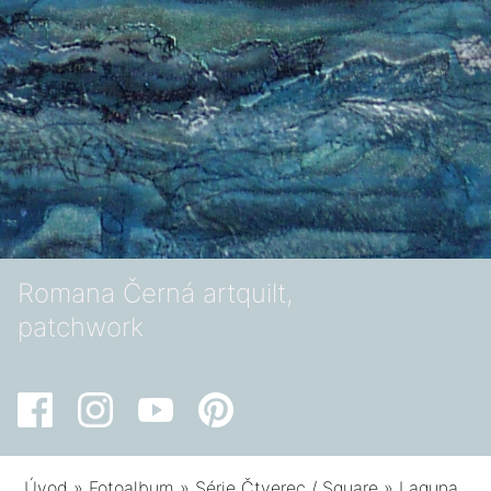
Romana Černá artquilt,
patchwork
Úvod
»
Fotoalbum
»
Série Čtverec / Square
»
Laguna