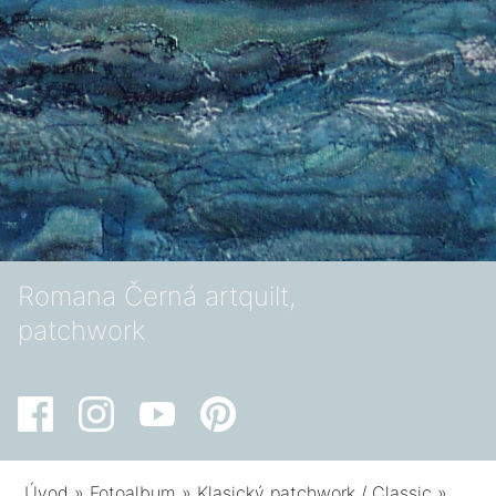
Romana Černá artquilt,
patchwork
Úvod
»
Fotoalbum
»
Klasický patchwork / Classic
»