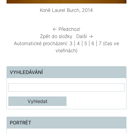
Koně Laurel Burch, 2014
← Předchozí
Zpět do složky
Další →
Automatické procházení:
3
|
4
|
5
|
6
|
7
(čas ve
vteřinách)
VYHLEDÁVÁNÍ
PORTRÉT