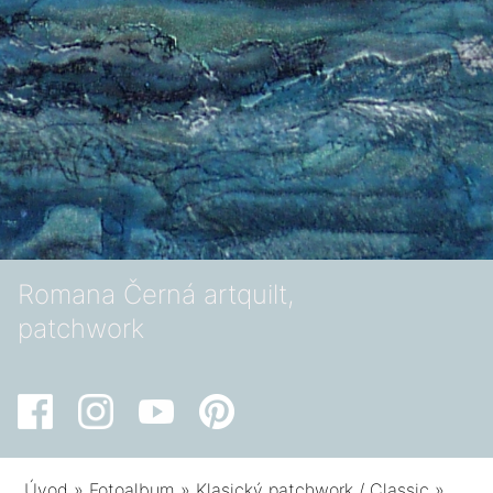
Romana Černá artquilt,
patchwork
Úvod
»
Fotoalbum
»
Klasický patchwork / Classic
»