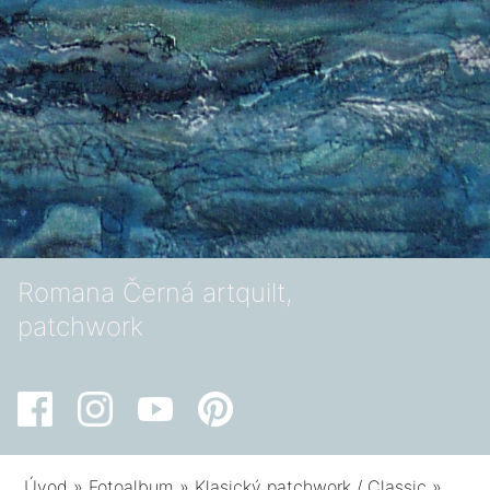
Romana Černá artquilt,
patchwork
Úvod
»
Fotoalbum
»
Klasický patchwork / Classic
»