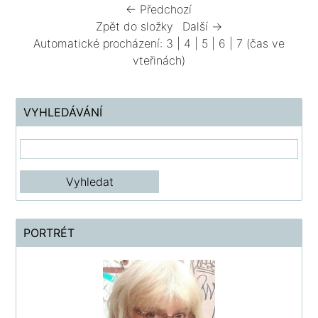
← Předchozí
Zpět do složky
Další →
Automatické procházení:
3
|
4
|
5
|
6
|
7
(čas ve
vteřinách)
VYHLEDÁVÁNÍ
PORTRÉT