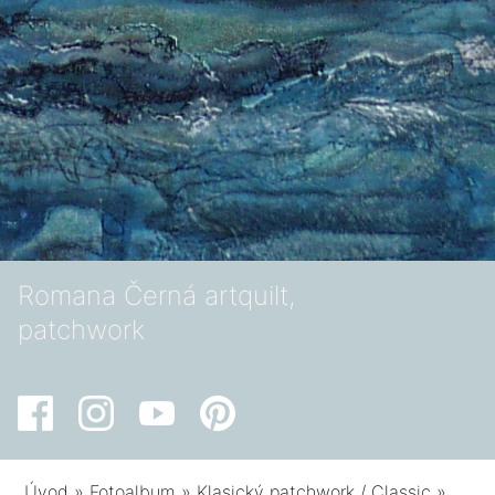
Romana Černá artquilt,
patchwork
Úvod
»
Fotoalbum
»
Klasický patchwork / Classic
»