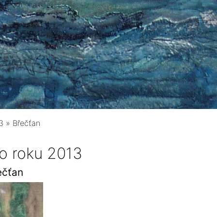
3
»
Břečťan
o roku 2013
ečťan