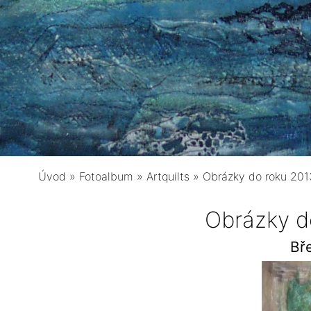
Úvod
»
Fotoalbum
»
Artquilts
»
Obrázky do roku 201
Obrázky d
Bř