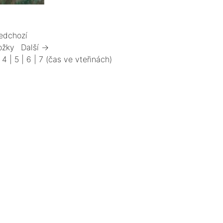
edchozí
ožky
Další →
|
4
|
5
|
6
|
7
(čas ve vteřinách)