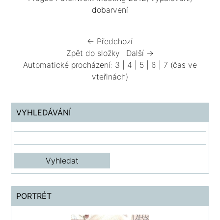
dobarvení
← Předchozí
Zpět do složky
Další →
Automatické procházení:
3
|
4
|
5
|
6
|
7
(čas ve
vteřinách)
VYHLEDÁVÁNÍ
PORTRÉT