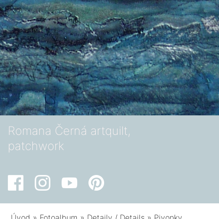
Romana Černá artquilt,
patchwork
Úvod
»
Fotoalbum
»
Detaily / Details
»
Pivonky