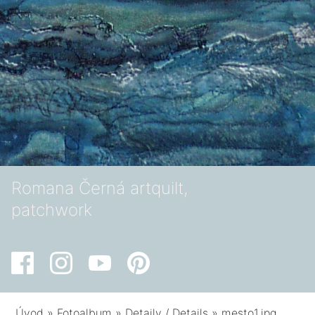
Romana Černá artquilt,
patchwork
Úvod
»
Fotoalbum
»
Detaily / Details
»
mesto1.jpg