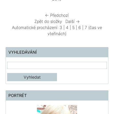
← Předchozí
Zpět do složky
Další →
Automatické procházení:
3
|
4
|
5
|
6
|
7
(čas ve
vteřinách)
VYHLEDÁVÁNÍ
PORTRÉT